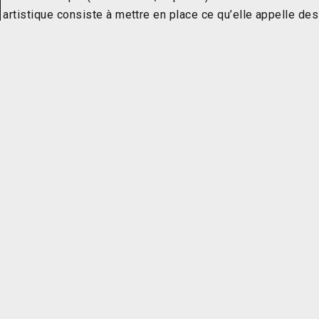
artistique consiste à mettre en place ce qu’elle appelle des
résidences immersives, dans une approche
transdiscipliniare (art / science) et collaborative. Ces
résidences sont conçues comme des terrains
d’expériences sur lesquels sont collectés des sons, des
paroles, des savoirs, des images, que l’artiste combine
puis transpose dans un autre contexte. Elle tente alors
d’extraire l’essence même de ces gestes et de mettre en
exergue leur capacité de résilience.
Source :
DDA
Restitutions
2018-2021 : Résidence à l’Espace de recherche et de
création en arts actuels (LERKA), Saint-Denis, La
Réunion