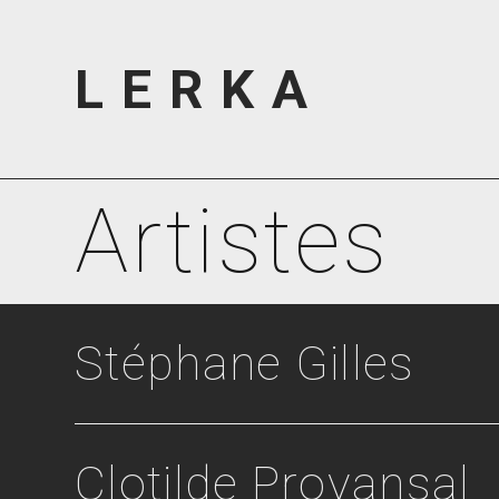
Skip
to
LERKA
content
Artistes
Stéphane Gilles
Clotilde Provansal